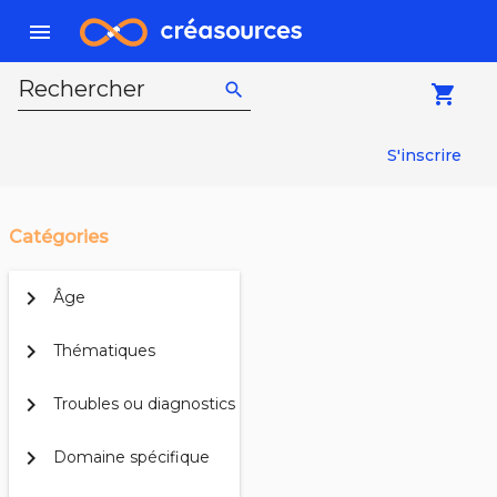
menu
Rechercher
search
local_grocery_store
S'inscrire
Catégories
chevron_right
Âge
chevron_right
Thématiques
chevron_right
Troubles ou diagnostics
chevron_right
Domaine spécifique