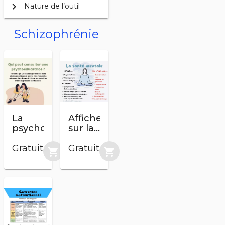
chevron_right
Nature de l’outil
Schizophrénie
La
Affiche
psychoéducation
sur la
santé
Gratuit
mentale
Gratuit
shopping_cart
shopping_cart