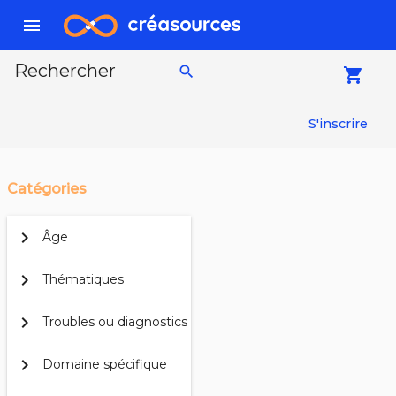
menu
Rechercher
search
local_grocery_store
S'inscrire
Catégories
chevron_right
Âge
chevron_right
Thématiques
chevron_right
Troubles ou diagnostics
chevron_right
Domaine spécifique