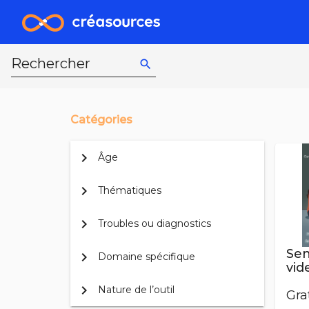
Rechercher
search
Catégories
chevron_right
Âge
chevron_right
Thématiques
chevron_right
Troubles ou diagnostics
Sen
chevron_right
Domaine spécifique
vid
chevron_right
Nature de l’outil
Gra