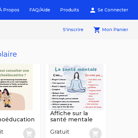
person
À Propos
FAQ/Aide
Produits
Se Connecter
local_grocery_store
S'inscrire
Mon Panier
laire
Affiche sur la
hoéducation
santé mentale
it
Gratuit
shopping_cart
shopping_cart