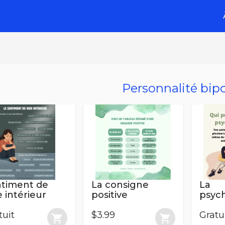
Personnalité bipo
timent de
La consigne
La
e intérieur
positive
psyc
tuit
$3.99
Gratu
shopping_cart
shopping_cart