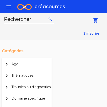
menu
Rechercher
search
local_grocery_store
S'inscrire
Catégories
chevron_right
Âge
chevron_right
Thématiques
chevron_right
Troubles ou diagnostics
chevron_right
Domaine spécifique