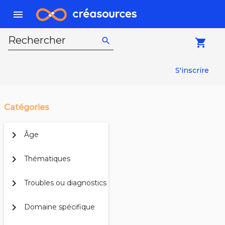
menu
Rechercher
search
local_grocery_store
S'inscrire
Catégories
chevron_right
Âge
chevron_right
Thématiques
chevron_right
Troubles ou diagnostics
chevron_right
Domaine spécifique