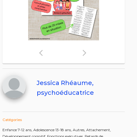
arrow_back_ios
arrow_forward_ios
Jessica Rhéaume,
psychoéducatrice
Catégories
Enfance 7-12 ans,
Adolescence 13-18 ans,
Autres,
Attachement,
Développement cognitif,
Fonctions exécutives,
Retards de