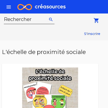
menu
Rechercher
search
local_grocery_store
S'inscrire
L'échelle de proximité sociale