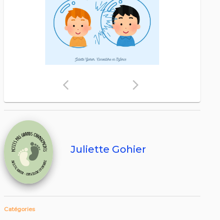
arrow_back_ios
arrow_forward_ios
Juliette Gohier
Catégories