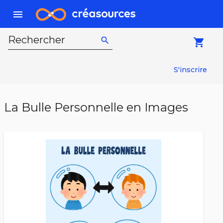
menu
Rechercher
search
local_grocery_store
S'inscrire
La Bulle Personnelle en Images