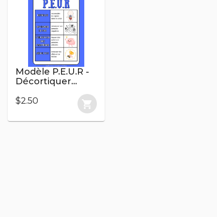
Modèle P.E.U.R -
Décortiquer
l'anxiété
$2.50
shopping_cart