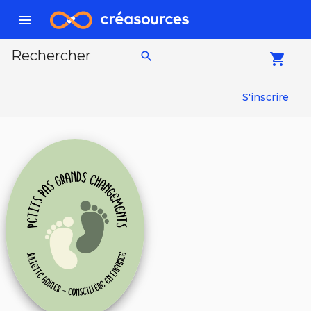
menu
Rechercher
search
local_grocery_store
S'inscrire