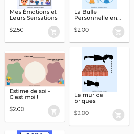
Mes Émotions et
La Bulle
Leurs Sensations
Personnelle en
Images
$2.50
$2.00
shopping_cart
shopping_cart
Estime de soi -
Le mur de
C'est moi !
briques
$2.00
shopping_cart
$2.00
shopping_cart